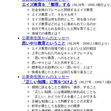
エイズ教育を 「整理」する
（NL29号・2000.3発行より
社会全体のフレームと関係するエイズ教育
エイズ教育って、そもそも何？
エイズ教育は何を目的として、何を扱うのか
エイズ教育はどのように進められているのか
自分で考えられる自立した人間を育てること
地域での連携とは？
公衆衛生医からのエッセー
思いやり教育ということ
（NL28号・2000.2.1発行より）
エイズ教育の現場で続くとまどいと試行錯誤
上手に作られた巧みなキャッチフレーズも
「思いやり教育」へのもどかしさ
思いやりとは「人と共有すること」
標準化され効率のいい「思いやり」とは？
快感を感じたときには自己を振り返ること
公衆衛生医からのエッセー
「正しい知識」に気をつけよう
（NL27号・1999.7.
感情に訴えることと感情を「操作」すること
「正しい知識」には価値観が紛れ込むことも
「正しい」かどうかで人を裁くことができる
正確な知識によって判断することの大変さ
科学が果たしうる役割とその限界
科学と価値観・感情を明瞭に峻別する態度