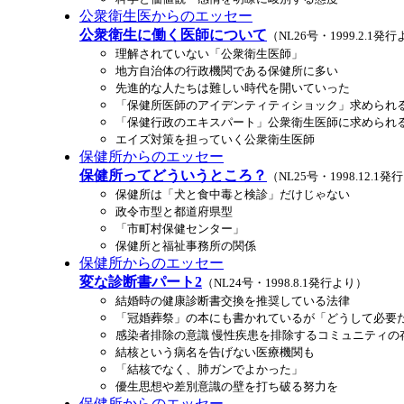
公衆衛生医からのエッセー
公衆衛生に働く医師について
（NL26号・1999.2.1発
理解されていない「公衆衛生医師」
地方自治体の行政機関である保健所に多い
先進的な人たちは難しい時代を開いていった
「保健所医師のアイデンティティショック」求められ
「保健行政のエキスパート」公衆衛生医師に求められ
エイズ対策を担っていく公衆衛生医師
保健所からのエッセー
保健所ってどういうところ？
（NL25号・1998.12.1
保健所は「犬と食中毒と検診」だけじゃない
政令市型と都道府県型
「市町村保健センター」
保健所と福祉事務所の関係
保健所からのエッセー
変な診断書パート2
（NL24号・1998.8.1発行より）
結婚時の健康診断書交換を推奨している法律
「冠婚葬祭」の本にも書かれているが「どうして必要
感染者排除の意識 慢性疾患を排除するコミュニティの
結核という病名を告げない医療機関も
「結核でなく、肺ガンでよかった」
優生思想や差別意識の壁を打ち破る努力を
保健所からのエッセー