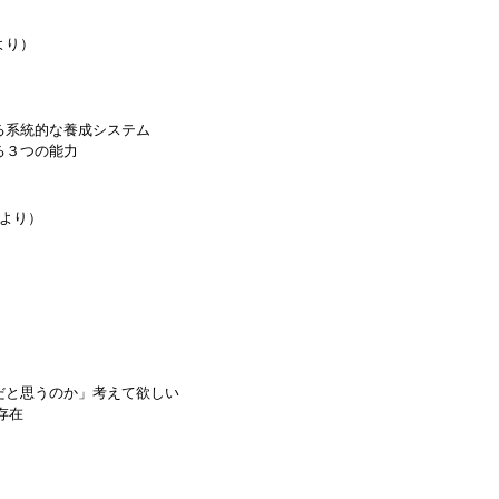
行より）
る系統的な養成システム
る３つの能力
発行より）
だと思うのか」考えて欲しい
存在