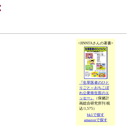
<JINNTAさんの著書>
『生草医者のひと
りごと～おちこぼ
れ公衆衛生医のエ
ッセー』
（保健計
画総合研究所刊 税
込\1,575）
bk1で探す
amazonで探す