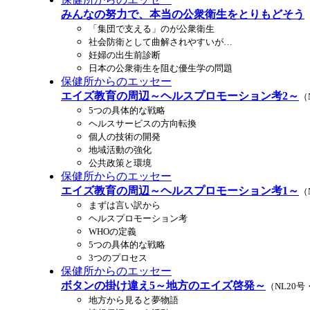
みんなの努力で、本当の公衆衛生をとりもどそう
「集団で支える」のが公衆衛生
社会防衛として曲解されやすいが…
妊婦の出生前診断
日本の公衆衛生を阻む優生学の問題
保健所からのエッセー
エイズ教育の周辺～ヘルスプロモーション考2～
（
5つの具体的な戦略
ヘルスサービスの方向転換
個人の技術の開発
地域活動の強化
公共政策と環境
保健所からのエッセー
エイズ教育の周辺～ヘルスプロモーション考1～
（
まずは言い訳から
ヘルスプロモーション考
WHOの定義
5つの具体的な戦略
3つのプロセス
保健所からのエッセー
ボタンの掛け違え5～地方のエイズ啓発～
（NL20号
地方から見ると夢物語