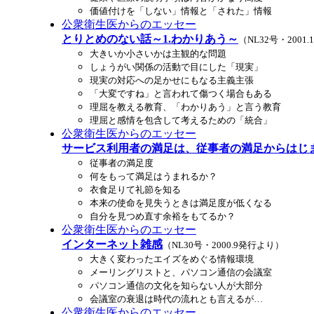
価値付けを「しない」情報と「された」情報
公衆衛生医からのエッセー
とりとめのない話～1.わかりあう～
（NL32号・2001
大きいか小さいかは主観的な問題
しょうがい関係の活動で目にした「現実」
現実の対応への足かせにもなる主義主張
「大変ですね」と言われて傷つく場合もある
理屈を教える教育、「わかりあう」と言う教育
理屈と感情を包含して考えるための「統合」
公衆衛生医からのエッセー
サービス利用者の満足は、従事者の満足からはじ
従事者の満足度
何をもって満足はうまれるか？
衣食足りて礼節を知る
本来の使命を見失うときは満足度が低くなる
自分を見つめ直す余裕をもてるか？
公衆衛生医からのエッセー
インターネット雑感
（NL30号・2000.9発行より）
大きく変わったエイズをめぐる情報環境
メーリングリストと、パソコン通信の会議室
パソコン通信の文化を知らない人が大部分
会議室の衰退は時代の流れとも言えるが…
公衆衛生医からのエッセー