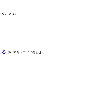
.10発行より）
まる
（NL31号・2001.4発行より）