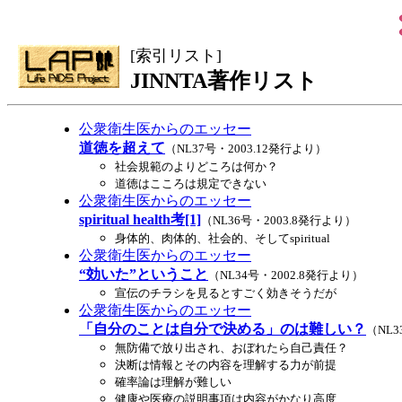
[索引リスト]
JINNTA著作リスト
公衆衛生医からのエッセー
道徳を超えて
（NL37号・2003.12発行より）
社会規範のよりどころは何か？
道徳はこころは規定できない
公衆衛生医からのエッセー
spiritual health考[1]
（NL36号・2003.8発行より）
身体的、肉体的、社会的、そしてspiritual
公衆衛生医からのエッセー
“効いた”ということ
（NL34号・2002.8発行より）
宣伝のチラシを見るとすごく効きそうだが
公衆衛生医からのエッセー
「自分のことは自分で決める」のは難しい？
（NL3
無防備で放り出され、おぼれたら自己責任？
決断は情報とその内容を理解する力が前提
確率論は理解が難しい
健康や医療の説明事項は内容がかなり高度