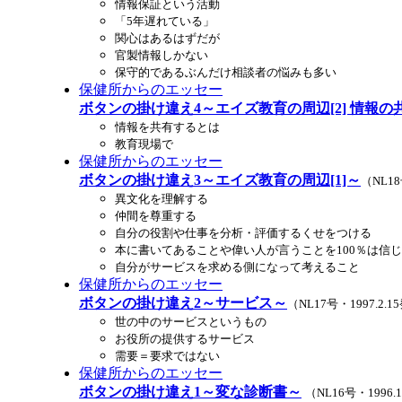
情報保証という活動
「5年遅れている」
関心はあるはずだが
官製情報しかない
保守的であるぶんだけ相談者の悩みも多い
保健所からのエッセー
ボタンの掛け違え4～エイズ教育の周辺[2] 情報の
情報を共有するとは
教育現場で
保健所からのエッセー
ボタンの掛け違え3～エイズ教育の周辺[1]～
（NL18
異文化を理解する
仲間を尊重する
自分の役割や仕事を分析・評価するくせをつける
本に書いてあることや偉い人が言うことを100％は信
自分がサービスを求める側になって考えること
保健所からのエッセー
ボタンの掛け違え2～サービス～
（NL17号・1997.2.
世の中のサービスというもの
お役所の提供するサービス
需要＝要求ではない
保健所からのエッセー
ボタンの掛け違え1～変な診断書～
（NL16号・1996