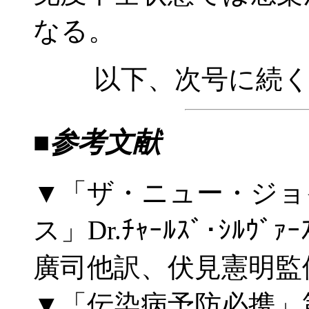
なる。
以下、次号に続く
■参考文献
▼「ザ・ニュー・ジョ
ス」Dr.ﾁｬｰﾙｽﾞ･ｼﾙｳﾞｧ
廣司他訳、伏見憲明監修
▼「伝染病予防必携」