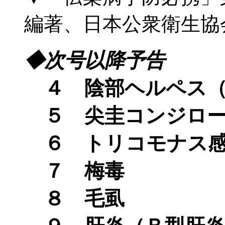
編著、日本公衆衛生協会
◆次号以降予告
４ 陰部ヘルペス（
５ 尖圭コンジロー
６ トリコモナス感
７ 梅毒
８ 毛虱