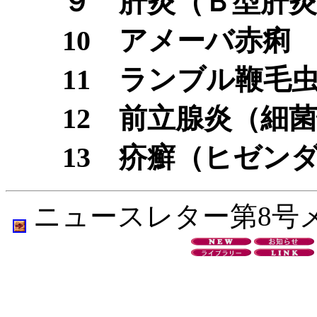
９ 肝炎（Ｂ型肝炎
10 アメーバ赤痢
11 ランブル鞭毛
12 前立腺炎（細菌
13 疥癬（ヒゼン
ニュースレター第8号