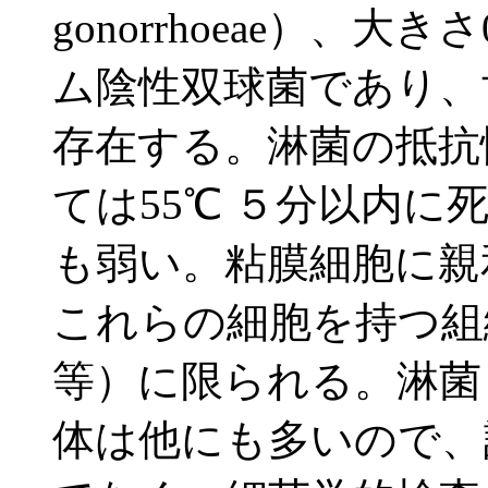
gonorrhoeae）、大き
ム陰性双球菌であり、
存在する。淋菌の抵抗
ては55℃ ５分以内
も弱い。粘膜細胞に親
これらの細胞を持つ組
等）に限られる。淋菌
体は他にも多いので、