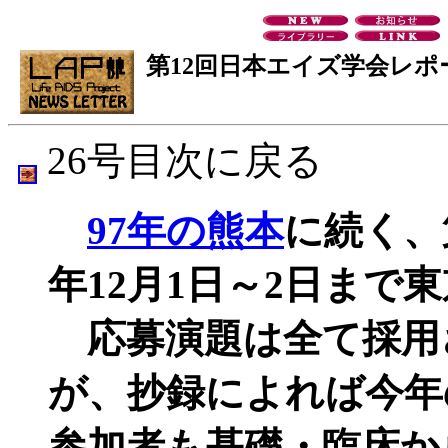
第12回日本エイズ学会レポ
26号目次に戻る
97年の熊本
に続く、
年12月1日～2日まで
応募演題は全て採用
が、抄録によれば今年
参加者も基礎・臨床か