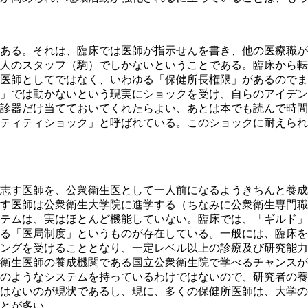
ある。それは、臨床では医師が指示せんを書き、他の医療職が
人のスタッフ（駒）でしかないということである。臨床から転
医師としてではなく、いわゆる「保健所長権限」があるのでま
」では動かないという現実にショックを受け、自らのアイデン
診器だけ当てておいてくれたらよい、あとは本でも読んで時間
ティティショック」と呼ばれている。このショックに耐えられ
志す医師を、公衆衛生医として一人前になるようきちんと養成
す医師は公衆衛生大学院に進学する（ちなみに公衆衛生専門職
テムは、実はほとんど機能していない。臨床では、「ギルド」
る「医局制度」というものが存在している。一般には、臨床を
ングを受けることとなり、一定レベル以上の診療及び研究能力
衛生医師の養成機関である国立公衆衛生院で学べるチャンスが
のようなシステムを持っているわけではないので、研究者の養
はないのが現状であるし、現に、多くの保健所医師は、大学の
とが多い。