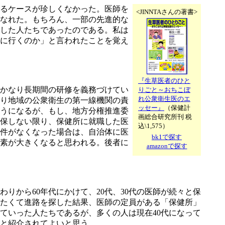
るケースが珍しくなかった。医師を
<JINNTAさんの著書>
なれた。もちろん、一部の先進的な
した人たちであったのである。私は
に行くのか」と言われたことを覚え
『生草医者のひと
かなり長期間の研修を義務づけてい
りごと～おちこぼ
れ公衆衛生医のエ
り地域の公衆衛生の第一線機関の責
ッセー』
（保健計
うになるが、もし、地方分権推進委
画総合研究所刊 税
保しない限り、保健所に就職した医
込\1,575）
件がなくなった場合は、自治体に医
bk1で探す
素が大きくなると思われる。後者に
amazonで探す
りから60年代にかけて、20代、30代の医師が続々と保
たくて進路を探した結果、医師の定員がある「保健所」
ていった人たちであるが、多くの人は現在40代になって
と紹介されてよいと思う。