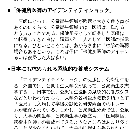
■「保健所医師のアイデンティティショック」
医師にとって、公衆衛生領域が臨床と大きく違う点が
あるのにくらべ、公衆衛生領域では、医師は、単なる一
どう点がこれである。保健所長として転身した医師は、
て転身してきた者は、職員が誰一人として「医師の指示
になる。ひどいところでは、あからさまに「検診の時聴
場合もあるという。これは俗に「保健所医師のアイデン
るいは復帰した人は多い。
■日本にも求められる系統的な養成システム
「アイデンティティショック」の克服は、公衆衛生を
る。外国では、公衆衛生大学院があって、公衆衛生を志
学する）。日本では、公衆衛生医師の系統的な養成シス
などといわれながらも、大学の各科臨床教授を頂点とす
「医局」に入局して卒後の診療と研究両面でのトレーニ
ムが確保されている。しかし、公衆衛生分野では、公衆
り、大学の衛生学、公衆衛生学の教室も、「医局制度」
衆衛生医師」の養成ができるようなところはあまり多く
ることが少なくないので、大学の応援すら得られないこ