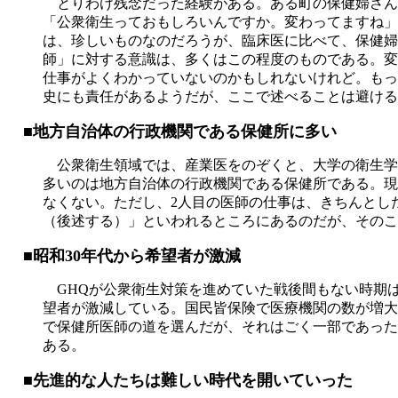
とりわけ残念だった経験がある。ある町の保健婦さん
「公衆衛生っておもしろいんですか。変わってますね」
は、珍しいものなのだろうが、臨床医に比べて、保健婦
師」に対する意識は、多くはこの程度のものである。変
仕事がよくわかっていないのかもしれないけれど。もっ
史にも責任があるようだが、ここで述べることは避ける
■地方自治体の行政機関である保健所に多い
公衆衛生領域では、産業医をのぞくと、大学の衛生学
多いのは地方自治体の行政機関である保健所である。現
なくない。ただし、2人目の医師の仕事は、きちんとし
（後述する）」といわれるところにあるのだが、そのこ
■昭和30年代から希望者が激減
GHQが公衆衛生対策を進めていた戦後間もない時期は
望者が激減している。国民皆保険で医療機関の数が増大
で保健所医師の道を選んだが、それはごく一部であった
ある。
■先進的な人たちは難しい時代を開いていった