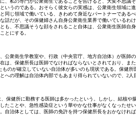
に、私の専門が公衆衛生であることを告げると、大変不思議そ
というのである。おそらく彼女らの実感は、公衆衛生領域に進
と同じ領域で働いている、きわめて身近なパートナーであるべ
な話だが、その保健婦さん自身公衆衛生業界で働いているわけ
とも、不思議そうな顔をされること自体は、公衆衛生医師自身
ことにする。
、公衆衛生学教室や、行政（中央官庁、地方自治体）が医師の
在は、保健所長は医師でなければならないとされており、また
たものが確立していない自治体が多いのも現状である。保健所
とへの理解は自治体内部でもあまり得られていないので、2人
、保健所に勤務する医師は多かったという。しかし、結核や腸
したことや、急性感染症という華やかな仕事がなくなったせい
。自治体としては、医師の免許を持つ保健所長をおかなければ