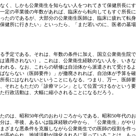
なく、しかも公衆衛生を知らない人をつれてきて保健所長にす
一定の卒業後の年数があれば、臨床から転向してもすぐ所長に
ったのであるが、大部分の公衆衛生医師は、臨床に疲れて転身
保健所に行きたい」といったら、「まだ若いのに、医者の墓場
る予定である。それは、年数の条件に加え、国立公衆衛生院で
は適用されない）。これは、公衆衛生経験のない人を、いきな
われる。なお、これらの研修は自治体から派遣されて受けるよ
ばならない（医師要件）」が撤廃されれば、自治体が予算を確
所長にはなれないということにもなる。つまり、万一、医師要
、それともただの「診療マシン」として位置づけるかという要
た行政活動は、大幅に縮小されることになるだろう。
は、昭和50年代のおわりごろからである。昭和50年代のおわ
分は、卒後、あるいは臨床経験の中から、「公衆衛生」がやり
まざまな悪条件を克服しながら公衆衛生での医師の役割を作っ
が高められ、地域活動が強化されるに至っていることは、もっ