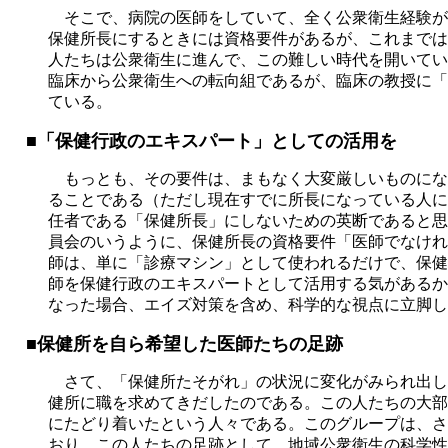
そこで、病院の医師をしていて、全く公衆衛生経験が
保健所長にするときには資格要件があるが、これまでは
人たちは公衆衛生に進んで、この難しい時代を開いてい
臨床から公衆衛生への転向組であるが、臨床の教授に「
ている。
■「保健行政のエキスパート」としての活用を
もっとも、その要件は、まもなく大変厳しいものにな
ることである（ただし現在すでに所長になっている人に
任者である「保健所長」にしないための英断であると思
員会のいうように、保健所長の資格要件「医師でなけれ
師は、単に「診療マシン」として使われるだけで、保健
師を保健行政のエキスパートとして活用する気があるか
なった場合、エイズ対策を含め、科学的な視点に立脚し
■保健所を自ら希望した医師たちの足跡
さて、「保健所たそがれ」の状況に変化がみられ出したの
健所に職を求めてきだしたのである。この人たちの大部
にたどり着いたという人々である。このグループは、さ
おり、この人たちの足跡として、地域公衆衛生の科学性