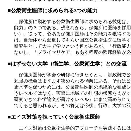
■公衆衛生医師に求められる3つの能力
保健所に勤務する公衆衛生医師に求められる技術は、
能力」の３つである。残念ながら、保健所に医師を採用
い）。従って、心ある保健所医師はその能力を獲得する
は、自治体から派遣してもらい国立公衆衛生院に留学す
研究生として大学で学ぶという道があるが、「行政能力
ないし、「プライマリケア」もある程度の臨床経験が必
■はずせない大学（衛生学、公衆衛生学）との交流
保健所医師が学会や研修に行きたくとも、財政難で公
勉強の機会はますます狭められる傾向にある。それは公
康水準を保つためには、公衆衛生医師の系統的な養成シ
うレベルではなく、実際に地域での理想の状態をえがく
研究できて科学論文が書けるレベル）にまで高められて
てくると思われるが、その答えは今後、行政、大学の双
■エイズ対策を担っていく公衆衛生医師
エイズ対策は公衆衛生学的アプローチを実践するには