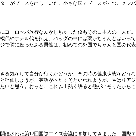
ターがブースを出していた。小さな国でブースが４つ。メンバ
ロッパ旅行なんかしちゃった僕もその日本人の一人だ。この会議のテ
機代やホテル代を払え、バッグの中には薬がちゃんとはいって
ジで隣に座ったある男性は、初めての外国でちゃんと国の代表
ぎる気がして自分が行くかどうか、その時の健康状態がどうな
と評価しようが、英語がへたくそといわれようが、やはりアジ
たいと思う。おっと、これ以上熱く語ると熱が出そうだからこ
開催された第12回国際エイズ会議に参加してきました。国際