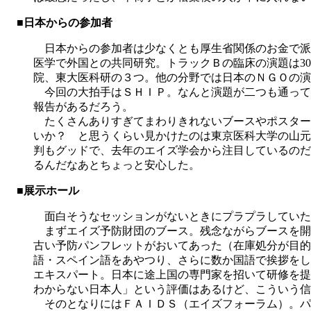
■日本からの参加者
日本からの参加者は少なくとも厚生省関係のお金で派遣
医学で外国との共同研究。トラックＢの臨床の演題は3
院、東大医科研の３つ。他の分野では日本のＮＧＯの演
今回の大拍手はＳＨＩＰ。なんと演題が二つも通って
報告があるだろう。
たくさんありすぎてまわりきれないブースやポスター
いか？ と思うくらい見かけたのは東京医科大学の山元
判もグッドで、去年のエイズ学会から注目しているのだ
るんだなあとちょっと安心した。
■展示ホール
面白そうなセッションがないときにプラプラしていた
まずエイズ予防財団のブース。残念ながらブースを開
古い予防パンフレットがおいてあった（在庫処分が目的
語・スペイン語をあやつり、さらに数か国語で挨拶をし
エキスパート。日本に途上国の専門家を招いて研修を提
わからない日本人」という評価はあるけど、こういう信
そのとなりにはＦＡＩＤＳ（エイズフォーラム）。パ