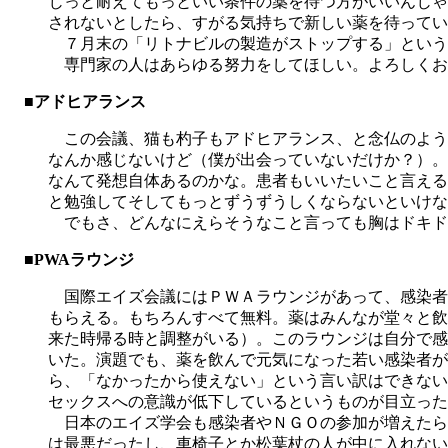
じっと耐えてもっといい条件の薬を待つ方がいいんじゃ
されないとしたら、すがる気持ちで新しい薬を待ってい
７月末の「リトナビルの製造がストップする」というニ
専門家の人はあらゆる努力をしてほしい。よろしくお
■アドヒアランス
この会議、猫も杓子もアドヒアランス、と念仏のよう
なんか感じないけど（僕が出会っていないだけか？）。
なんて発想自体あるのかな。患者もいいたいこと言える
と勉強してそしてもっとずうずうしくならないといけな
でもさ、どんなにえらそうなこと言っても胸はドキド
■PWAラウンジ
国際エイズ会議にはＰＷＡラウンジがあって、感染者
もらえる。もちろんすべて無料。薬はみんなが堂々と飲
来た時帰る時と調整がいる）。このラウンジは自分で感
いた。演題でも、薬を飲んで元気になった若い感染者が
ら、「なかったから使えない」という言い訳はできない
セックスへの意識が低下しているというものが目立った
日本のエイズ学会も感染者やＮＧＯの参加が増えたらラ
は最悪だったし、車椅子とか松葉杖の人が中に入れない