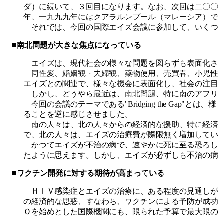
ダ）に続いて、３回目になります。なお、次回は二〇〇
年、一九九九年にはクアラルンプール（マレーシア）で
それでは、今回の国際エイズ会議に参加して、いくつ
■南北問題が大きな焦点になっている
エイズは、現代社会の様々な問題を図らずも表面化さ
同性愛、婚姻観・夫婦観、薬物使用、売買春、小児性
エイズとの関連で、様々な機会に表面化し、社会の注目
しかし、どうやら最近は、南北問題、特に南のアフリ
今回の会議のテーマである"Bridging the G
ることを逆に感じさせました。
南の人々は、北の人々からの経済的な援助、特に経済
で、北の人々は、エイズの治療費が際限無く増加してい
かつてエイズが不治の病で、速やかに死に至る恐ろし
たように思えます。しかし、エイズが必ずしも不治の病
■ワクチン開発に対する期待が高まっている
ＨＩＶ感染症とエイズの治療に、ある程度の見通しが
の経済的な思惑、すなわち、ワクチンによる予防が成功
Ｏを始めとした国際機関にも、限られた予算で最大限の