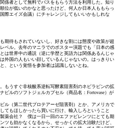
関係者として無料でパスをもらう方法を利用した。知り
順位が低いのかなと思ったけど、何人か日本人ももらっ
国際エイズ会議）にチャレンジしてもいいかもしれな
も期待もされていないし、好きな割には態度や政策が超
レベル。去年のマニラでのポスター演題でも「日本の感
とは世界中の通説（逆に学歴と英語力は関係あるんじゃ
は外国の人もいい顔しているんじゃないの。はっきりい
と、という覚悟を参加者は認識しないとね。
。もうすぐ非核酸系逆転写酵素阻害剤のネビラピンの拡
のソフトジェルカプセル（商品名：Fortovase）が
ビル（第二世代プロテアーゼ阻害剤）とか、アメリカで
してもほしかったら買いに行け、輸入しろということ
製薬会社？ 僕は一日一回のエファビレンツにとても期
ンツも効かなくなるから、せっかくの拡大治験だけど、