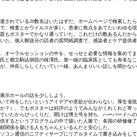
されている20数名はいたはずだ。ホームページで検索したら
0で、検査とかウイルスが多い。患者に焦点をあてたいわゆる
題もポスターでかなり通っていた。これだけの数あるんだから
いた。個人郵送分の読者の質問紙調査で、感染者とケア提供者
、オーラルセッションの中を、せっせと必要な情報を集めてま
氏と都立駒込病院の味澤氏。第一線の臨床医としても有名なこ
が、仲良しらしくたいてい一緒。あんまりいい話しを聞かない
展示ホールの話を少ししよう。
いて何をしたいというアイデアや意欲が伝わらない。厚生省批
か？）。でもポスターは好評のようでみんながくれくれと寄っ
ていたからびっくりだ。聞けば博士号を持ち、ハーバードへの
供するというプログラムの中で築いた人脈で、各国の研修修了
頼関係を築ける人もちゃんといるんだと安心した。
ソコン通信のニフティサーブにリアルタイムで書き込みをして