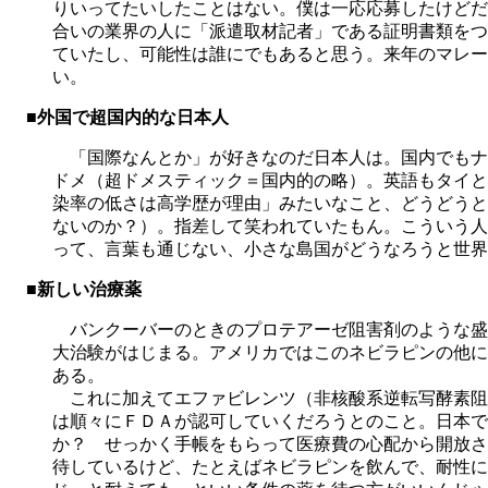
りいってたいしたことはない。僕は一応応募したけどだ
合いの業界の人に「派遣取材記者」である証明書類をつ
ていたし、可能性は誰にでもあると思う。来年のマレー
い。
■外国で超国内的な日本人
「国際なんとか」が好きなのだ日本人は。国内でもナ
ドメ（超ドメスティック＝国内的の略）。英語もタイと
染率の低さは高学歴が理由」みたいなこと、どうどうと
ないのか？）。指差して笑われていたもん。こういう人
って、言葉も通じない、小さな島国がどうなろうと世界
■新しい治療薬
バンクーバーのときのプロテアーゼ阻害剤のような盛
大治験がはじまる。アメリカではこのネビラピンの他にデ
ある。
これに加えてエファビレンツ（非核酸系逆転写酵素阻
は順々にＦＤＡが認可していくだろうとのこと。日本で
か？ せっかく手帳をもらって医療費の心配から開放さ
待しているけど、たとえばネビラピンを飲んで、耐性に