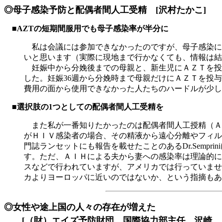
◎母子感染予防と配偶者間人工受精 [沢村たかこ]
■AZTの短期間服用でも母子感染率が半分に
私は会議には参加できなかったのですが、母子感染に
いと思います（実際に現地まで行かなくても、情報は結
妊娠中から分娩後までの母親と、新生児にＡＺＴを投
した。妊娠36週から分娩時まで母親だけにＡＺＴを投
費用の面から使用できなかった人たちのハードルが少し
■選択肢の1つとしての配偶者間人工受精を
また私が一番知りたかったのは配偶者間人工授精（Ａ
がＨＩＶ感染者の場合、その精液から遠心分離やフィル
門誌ランセットにも報告を載せたことのあるDr.Sem
す。ただ、ＡＩＨによる夫から妻への感染率は理論的に
スなどで行われていますが、アメリカでは行っていませ
カよりヨーロッパに近いのではないか、という指摘もあ
◎女性や途上国の人々の存在が増えた
[
（財）エイズ予防財団 国際協力部主任 沢崎 