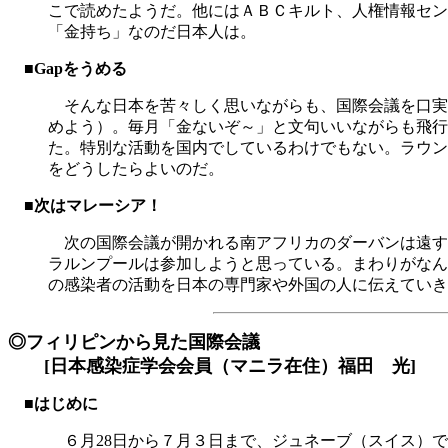
こで読めたようだ。他にはＡＢＣキルト、人権情報セン
「金持ち」なのだ日本人は。
■Gapをうめる
そんな日本を苦々しく思いながらも、国際会議を口実にヨー
めよう）。毎月「金ないぞ～」と文句いいながらも飛行
た。特別な活動を国内でしているわけでもない。ラウン
をどうしたらよいのだ。
■次はマレーシア！
次の国際会議が開かれる南アフリカのダーバンは遠す
ラルンプールは参加しようと思っている。まわりがなん
の感染者の活動を日本の専門家や外国の人に伝えていき
◎フィリピンから見た国際会議
[日本感染症学会会員（マニラ在住）福田 光]
■はじめに
６月28日から７月３日まで、ジュネーブ（スイス）で