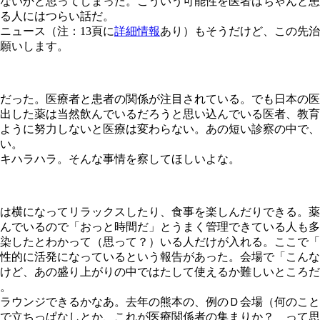
ないかと思ってしまった。こういう可能性を医者はちゃんと患
る人にはつらい話だ。
ュース（注：13頁に
詳細情報
あり）もそうだけど、この先治
願いします。
だった。医療者と患者の関係が注目されている。でも日本の医
出した薬は当然飲んでいるだろうと思い込んでいる医者、教育
ように努力しないと医療は変わらない。あの短い診察の中で、
い。
キハラハラ。そんな事情を察してほしいよな。
は横になってリラックスしたり、食事を楽しんだりできる。薬
んでいるので「おっと時間だ」とうまく管理できている人も多
染したとわかって（思って？）いる人だけが入れる。ここで「
性的に活発になっているという報告があった。会場で「こんな
けど、あの盛り上がりの中ではたして使えるか難しいところだ
。
ウンジできるかなあ。去年の熊本の、例のＤ会場（何のことだ
で立ちっぱなしとか、これが医療関係者の集まりか？ って思