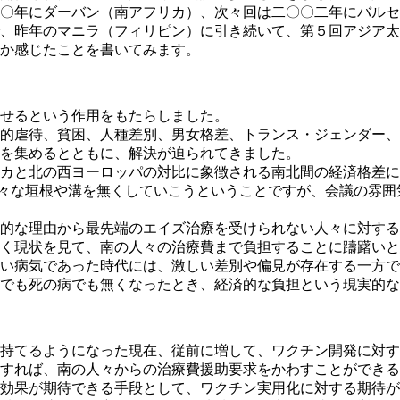
〇年にダーバン（南アフリカ）、次々回は二〇〇二年にバルセ
、昨年のマニラ（フィリピン）に引き続いて、第５回アジア太
か感じたことを書いてみます。
せるという作用をもたらしました。
的虐待、貧困、人種差別、男女格差、トランス・ジェンダー、
を集めるとともに、解決が迫られてきました。
カと北の西ヨーロッパの対比に象徴される南北間の経済格差に
ap"とは、様々な垣根や溝を無くしていこうということですが、会議
的な理由から最先端のエイズ治療を受けられない人々に対する
く現状を見て、南の人々の治療費まで負担することに躊躇いと
い病気であった時代には、激しい差別や偏見が存在する一方で
でも死の病でも無くなったとき、経済的な負担という現実的な
持てるようになった現在、従前に増して、ワクチン開発に対す
すれば、南の人々からの治療費援助要求をかわすことができる
効果が期待できる手段として、ワクチン実用化に対する期待が