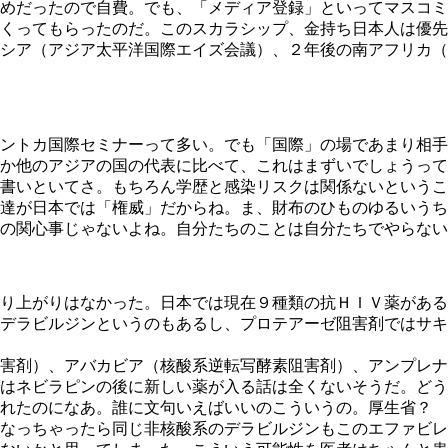
めだったので自費。でも、「メディア登録」といってマスコミ
くってもらったのだ。このスカラシップ、金持ち日本人は優先
シア（アジア太平洋国際エイズ会議）、２年後の南アフリカ（
ントカ国際セミナーって多い。でも「国際」の場であまり相手
か他のアジアの国の代表に比べて、これはまずいでしょうって
書いといてさ。もちろん学歴と感染リスクは関係ないというこ
達が日本では「権威」だからね。ま、財布のひものゆるいうち
の関心事じゃないよね。自分たちのことは自分たちでやらない
り上がりはなかった。日本では現在９種類の抗ＨＩＶ薬がある
ラビルジンというのもあるし、プロテアーゼ阻害剤ではサキナビル
害剤）、アバカビア（核酸系逆転写酵素阻害剤）、アンプレナ
はネビラピンの後に新しい薬が入る話は全くないそうだ。どう
れたのになあ。誰に文句いえばいいのこういうの。厚生省？ 
なっちゃったら同じ非核酸系のデラビルジンもこのエファビレ