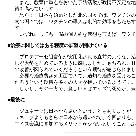
また、教育に重点をおいた予防活動が政情不安定な地
待を高めています。
恐らく、日本を始めとした北の国々では、ワクチンの
南の国々では、ワクチンの導入は劇的な効果をもたらす
す。
いずれにしても、僕の個人的な感想を言えば、ワクチ
■治療に関してはある程度の展望が開けている
プロテアーゼ阻害剤が実用化される直前のような、治
しが大勢を占めているように感じました。もちろん、Ｈ
の改善が図られていくだろうという期待が感じられまし
必要な治療費さえ工面できて、適切な治療を受けるこ
だろうという期待を多くの人々が抱いているようです。
しかし、その一方で、貧しい人はエイズで死ぬが、豊
■最後に
ジュネーブは日本から遠いということもありますが、
ュネーブよりもさらに日本から遠いので、今回よりも、
エイズ会議に参加するメリットが少ないということもあ