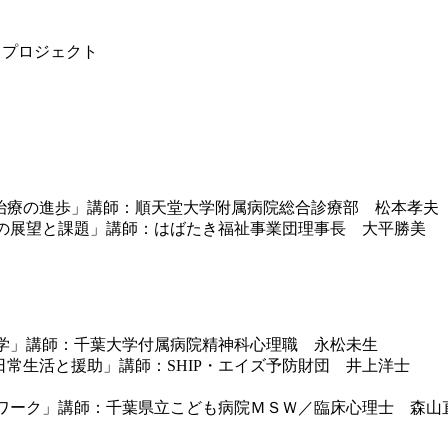
・プロジェクト
と最新の治療の進歩」講師：順天堂大学附属病院総合診療部 松本孝夫
後～今後の展望と課題」講師：はばたき福祉事業団理事長 大平勝美
の心理学」講師：千葉大学付属病院精神科心理職 永松未生
染者の日常生活と援助」講師：SHIP・エイズ予防財団 井上洋士
のボディワーク」講師：千葉県立こども病院ＭＳＷ／臨床心理士 森山