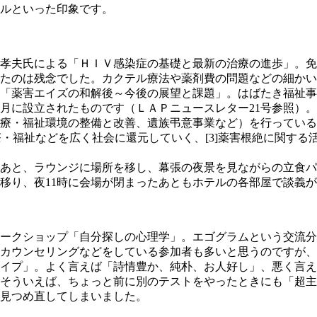
ルといった印象です。
孝夫氏による「ＨＩＶ感染症の基礎と最新の治療の進歩」。免
たのは残念でした。カクテル療法や薬剤費の問題などの細かい
「薬害エイズの和解後～今後の展望と課題」。はばたき福祉事
月に設立されたものです（ＬＡＰニュースレター21号参照）
療・福祉環境の整備と改善、遺族弔意事業など）を行っているも
療・福祉などを広く社会に還元していく、[3]薬害根絶に関する
あと、ラウンジに場所を移し、幕張の夜景を見ながらの立食パ
移り、夜11時に会場が閉まったあともホテルの各部屋で談義
ークショップ「自分探しの心理学」。エゴグラムという交流分
カウンセリングなどをしている参加者も多いと思うのですが、
イプ」。よく言えば「詩情豊か、純朴、お人好し」、悪く言え
。そういえば、ちょっと前に別のテストをやったときにも「超
見つめ直してしまいました。