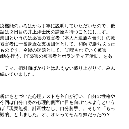
疫機能のいろはから丁寧に説明していただいたので、後
話は２日目の井上洋士氏の講座を待つことにします。
業団というのは薬害の被害者（本人と遺族を含む）の救
。被害者に一番身近な支援団体として、和解で勝ち取った
のです。今後の課題として、[1]埋もれていく被害
活動を行う、[4]薬害の被害者とボランティア活動、をあ
ーティ。初対面ばかりとは思えない盛り上がりで、みん
が続いていました。
析にもとづいた心理テストを各自が行い、自分の性格や
今回は自分自身の心理的側面に目を向けてみようという
ば「現実無視、計画性なし、自分勝手」。そして「もっ
主観的」と出ました。オ、オレってそんな奴だったの？