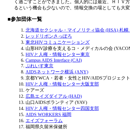
く過ごすことができました。個人的には最近、ＨＩＶ方
るという機会も少ないので、情報交換の場としても大変
■参加団体一覧
北海道セクシャル・マイノリティ協会 (HSA) 札
レッドリボンさっぽろ
東北HIVコミュニケーションズ
山形HIV診療を支えるコ・メディカルの会 (YACO
HIVと人権・情報センター東京
Campus AIDS Interface (CAI)
ぷれいす東京
AIDSネットワーク横浜 (ANY)
京都YWCA・若者・女性とHIV/AIDSプロジェク
HIVと人権・情報センター大阪支部
ケアーズ
広島エイズダイアル (HAD)
山口AIDSボランティア (YAV)
HIVと人権・情報センター四国支部
AIDS WORKERS 福岡
エイズフォーラム
福岡県久留米保健所