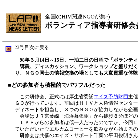
全国のHIV関連NGOが集う
ボランティア指導者研修会
23号目次に戻る
98年３月14日～15日、一泊二日の日程で「ボランテ
講義、ディスカッション、ワークショップと盛りだくさ
り、ＮＧＯ同士の情報交換の場としても大変貴重な体験
■どの参加者も積極的でパワフルだった
この研修会、正式には厚生省委託
エイズ予防財団
主催
ＧＯが行っています。前回はＨＩＶと人権情報センター
ディネートを担当し、３つのＮＧＯが協力しながら企画
会場はＪＲ京葉線「海浜幕張駅」から徒歩８分ほどの
ＬＡＰからの参加者は僕一人だったのですが、今回Ｌ
ていただいたウエルカムコーヒーを飲みながら始まるの
研修会は共催のエイズ・サポート千葉の平田俊明さん