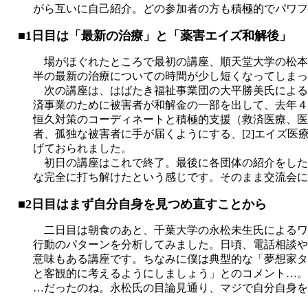
がら互いに自己紹介。どの参加者の方も積極的でパワフ
■1日目は「最新の治療」と「薬害エイズ和解後」
場がほぐれたところで最初の講座、順天堂大学の松本
半の最新の治療についての時間が少し短くなってしまっ
次の講座は、はばたき福祉事業団の大平勝美氏による
済事業のために被害者が和解金の一部を出して、去年４
恒久対策のコーディネートと積極的支援（救済医療、医
者、孤独な被害者に手が届くようにする、[2]エイズ医
げておられました。
初日の講座はこれで終了。最後に各団体の紹介をした
な完全に打ち解けたという感じです。そのまま交流会に
■2日目はまず自分自身を見つめ直すことから
二日目は朝食のあと、千葉大学の永松未生氏によるワ
行動のパターンを分析してみました。日頃、電話相談や
意味もある講座です。ちなみに僕は典型的な「夢想家タ
と客観的に考えるようにしましょう」とのコメント…
…だったのね。永松氏の目論見通り、マジで自分自身を