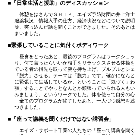
■「日常生活と援助」のディスカッション
休憩をはさんでＳＨＩＰ、エイズ予防財団の井上洋士
服薬状況、情報入手の仕方、経済状況などについて説明
等、突っ込んだ話を聞くことができました。そのあとは
まいました。
■緊張していることに気付くボディワーク
昼食をとったあと、最後のプログラムはワークショッ
り、何て言ったらいいか相手をリラックスさせる体操を
ている者の指先を取って腕を持ち上げ、プルプルとシェ
「脱力」させる。テーマは「脱力」です。確かになんと
に緊張して生活しているか、ということに「気づく」わ
張」することでやっとなんとか頑張っていられる人もい
みましょう、というワークでした。体を使って自分の心
全てのプログラムが終了したあと、一人づつ感想を述
つきました。
■「座って講義を聞くだけではない講習会」
エイズ・サポート千葉の人たちの「座って講義を聞く