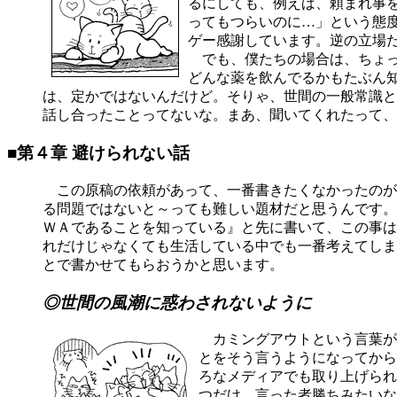
るにしても、例えば、頼まれ事
ってもつらいのに…」という態
ゲー感謝しています。逆の立場
でも、僕たちの場合は、ちょっ
どんな薬を飲んでるかもたぶん
は、定かではないんだけど。そりゃ、世間の一般常識と
話し合ったことってないな。まあ、聞いてくれたって、
■第４章 避けられない話
この原稿の依頼があって、一番書きたくなかったのが
る問題ではないと～っても難しい題材だと思うんです。
ＷＡであることを知っている』と先に書いて、この事は
れだけじゃなくても生活している中でも一番考えてしま
とで書かせてもらおうかと思います。
◎世間の風潮に惑わされないように
カミングアウトという言葉が
とをそう言うようになってから
ろなメディアでも取り上げられ
つだけ、言った者勝ちみたいな