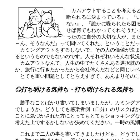
カムアウトすることを考えると
断られるに決まっている』、『
ない』、『誰かに喋られたら困
せば何でもわかってくれそうだ
ったのに自分の大切な人が、ま
～ん、そうなんだ』って聞いてくれた、ということだっ
カミングアウトをするしないで、その人の価値が決ま
るというものでもないのです。人それぞれいろんな状況
カムアウトなんて、人生の中でたくさんある選択肢の
か、旅行に行きたかったから会社休んだなどと同じレベ
とても重い問題としてとらえすぎて、あんまりそのこ
◎打ち明ける気持ち・打ち明けられる気持ち
勝手なことばかり書いてしまいましたが、カミングア
でしょうか。どうしても感染者側（自分）のリスクばか
ことに気づかされた方にとってもとてもショッキングな
考えた上でするかしないか決めてください。一時の風潮
これまで二人の事を書いてきましたけども、どうでし