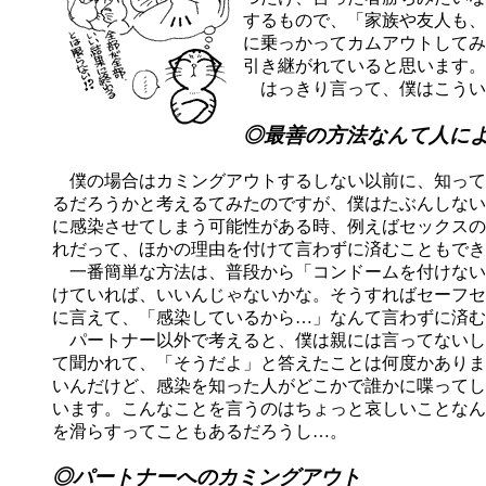
するもので、「家族や友人も、
に乗っかってカムアウトしてみ
引き継がれていると思います。
はっきり言って、僕はこうい
◎最善の方法なんて人に
僕の場合はカミングアウトするしない以前に、知って
るだろうかと考えるてみたのですが、僕はたぶんしない
に感染させてしまう可能性がある時、例えばセックスの
れだって、ほかの理由を付けて言わずに済むこともでき
一番簡単な方法は、普段から「コンドームを付けない
けていれば、いいんじゃないかな。そうすればセーフセ
に言えて、「感染しているから…」なんて言わずに済む
パートナー以外で考えると、僕は親には言ってないし
て聞かれて、「そうだよ」と答えたことは何度かありま
いんだけど、感染を知った人がどこかで誰かに喋ってし
います。こんなことを言うのはちょっと哀しいことなん
を滑らすってこともあるだろうし…。
◎パートナーへのカミングアウト