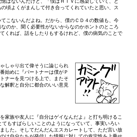
記憶はないんだけど、「僕はＨＩＶに感染していて、と
あの頃よくがまんして付き合ってくれていたと思い、ス
てこないんだよね。だから、僕のＣＤ４の数値も、今
着なのか、聞く必要性がないからなのかホントのところ
てくれば、話をしたりもするけれど、僕の病気のことで
ゃしゃり出て偉そうに論じられ
番始めに『パートナーは僕がＰ
トナーを見つける上で、またそ
な解釈と自分に都合のいい意見
を家族や友人に『自分はゲイなんだよ』と打ち明けるこ
がとてもすばらしいことのようになっていて、事実いろい
ました。そしてだんだんエスカレートして、ただ言い放
のは自分たちが発信した情報に対しての肯定性を上乗せ