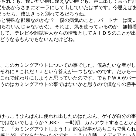
をされても、逢いたい時に逢えない時でも、声に出して言った
度をあからさまにオーラにして出していたはずです。今思えば
だったら、僕はきっと別れてるだろうね。
と特殊な部類なのかな？ 僕の病気のこと、パートナーは聞い
知らないんじゃないかな。それは、気を使っているのか、無頓
して、テレビや雑誌や人からの情報としてＡＩＤＳのことが出
どうなるもんでもないんだけどね。
、このカミングアウトについての事でした。僕みたいな者がし
それに〃これだ！〃という答えが一つもないのです。だから一
これで終わりにしようと思っていたのです。でもＰＷＡがパー
うのはカミングアウトの事ではないかと思うので僕なりの勝手
けっこうひんぱんに使われ出したのはたぶん、ゲイが自分の事
ではないでしょうか？,BR> 一時期、カムアウトすること
て、『カミングアウトしよう！』的な記事があちこちで見られ
感じがしてならなかったのです。こういう時、メディアという