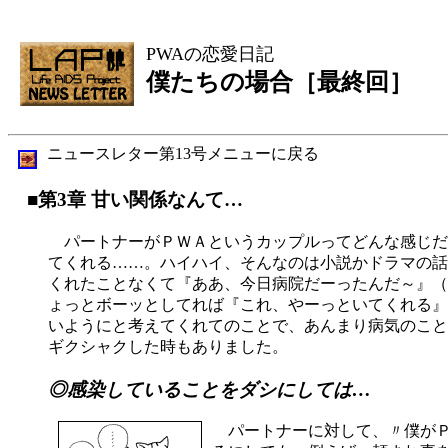
PWAの恋愛日記
僕たちの場合［最終回］
ニュースレター第13号メニューに戻る
■第3章 甘い関係なんて…
パートナーがＰＷＡというカップルってどんな感じだ
てくれる……。ハイハイ、そんなのは小説かドラマの話
くれたことなくて『ああ、今日病院だーったんだ～』（
ょっとボーッとしてれば『これ、やーっといてくれる』
いようにと考えてくれてのことで、あんまり病気のこと
ギクシャクした時もありました。
◎感染していることをダシにしては…
パートナーに対して、〃僕がＰ