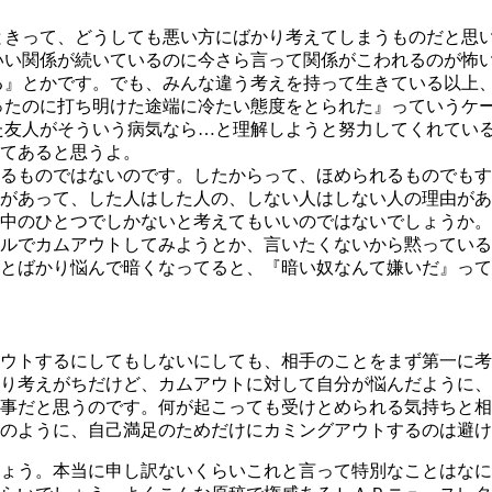
きって、どうしても悪い方にばかり考えてしまうものだと思い
いい関係が続いているのに今さら言って関係がこわれるのが怖
る』とかです。でも、みんな違う考えを持って生きている以上
ったのに打ち明けた途端に冷たい態度をとられた』っていうケ
た友人がそういう病気なら…と理解しようと努力してくれてい
てあると思うよ。
るものではないのです。したからって、ほめられるものでもす
があって、した人はした人の、しない人はしない人の理由があ
中のひとつでしかないと考えてもいいのではないでしょうか。
ルでカムアウトしてみようとか、言いたくないから黙っている
とばかり悩んで暗くなってると、『暗い奴なんて嫌いだ』って
ウトするにしてもしないにしても、相手のことをまず第一に考
り考えがちだけど、カムアウトに対して自分が悩んだように、
事だと思うのです。何が起こっても受けとめられる気持ちと相
のように、自己満足のためだけにカミングアウトするのは避け
ょう。本当に申し訳ないくらいこれと言って特別なことはなに