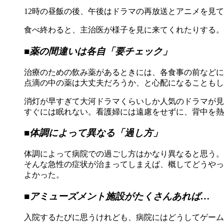
12時の昼飯の後、午後はドラマの再放送とアニメを見
食べ終わると、主治医が様子を見に来てくれたりする。
■薬の間違いは各自「要チェック」
治療のための飲み薬があるときには、各食事の前などに
点滴の中の薬は大丈夫だろうか、と心配になることもし
消灯が早すぎて大河ドラマくらいしか人気のドラマが見
すぐには眠れない。看護婦には遠慮をせずに、背中を熱
■体調によって異なる「過し方」
体調によって病院での過ごし方はかなり異なると思う。
そんな急性の症状が治まってしまえば、概してどうやっ
よかった。
■アミューズメント施設がたくさんあれば…
入院するたびに思うけれども、病院にはどうしてゲーム