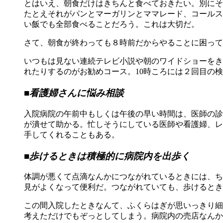
とはいえ、朝食だけはきちんと食べておきたい。別にそ
たとえそれがパンとマーガリンとママレード、コールス
い飯でも全部食べることだろう。これは大切だ。
さて、朝食が終わっても８時前だからやることに困って
いつもは見ない連続テレビ小説や朝のワイドショーをき
れたりするのがお勧めコース。10時ころには２回目の
■看護婦さんに悩み相談
入院病院の午前中もしくは午後の早い時間は、医師の診
が潰せて助かる。忙しそうにしている医師や看護婦、レ
手してくれることもある。
■歩けるときは積極的に病院内を出歩く
体調が悪くて点滴なんかにつながれているときには、ち
見がよくなって便利だ。つながれていても、歩けるとき
この間入院したときなんて、ふくらはぎが思いっきり細
考えただけでもぞっとしてしまう。病院内の売店なんか