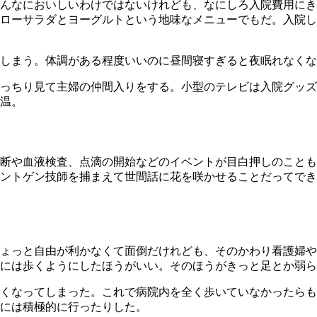
んなにおいしいわけではないけれども、なにしろ入院費用にき
ローサラダとヨーグルトという地味なメニューでもだ。入院し
しまう。体調がある程度いいのに昼間寝すぎると夜眠れなくな
っちり見て主婦の仲間入りをする。小型のテレビは入院グッズ
検温。
断や血液検査、点滴の開始などのイベントが目白押しのことも
ントゲン技師を捕まえて世間話に花を咲かせることだってでき
ょっと自由が利かなくて面倒だけれども、そのかわり看護婦や
には歩くようにしたほうがいい。そのほうがきっと足とか弱ら
くなってしまった。これで病院内を全く歩いていなかったらも
には積極的に行ったりした。