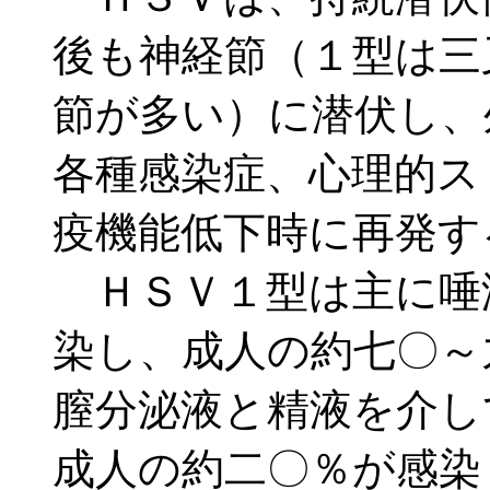
後も神経節（１型は三
節が多い）に潜伏し、
各種感染症、心理的ス
疫機能低下時に再発す
ＨＳＶ１型は主に唾
染し、成人の約七〇～
膣分泌液と精液を介し
成人の約二〇％が感染