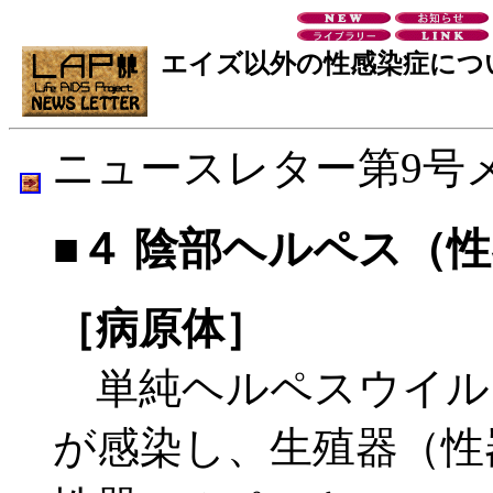
エイズ以外の性感染症につ
ニュースレター第9号
■４ 陰部ヘルペス（
［病原体］
単純ヘルペスウイル
が感染し、生殖器（性