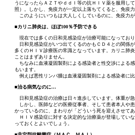
うになったらＡＺＴやｄｄＩ等の抗ＨＩＶ薬を服用して
照）。しかし、免疫力が一定以上落ちてくると、免疫力
このようにいつもは大人しくしているのに、免疫力が
■カリニ肺炎は、ほぼ100％予防できる
現在では多くの日和見感染症が治療可能になっており
日和見感染症がいつ出てくるのかもＣＤ４との関係が
多くのＨＩＶ診療医の常識となっています。カリニ肺炎
ことはまずありません。
ちなみに血液凝固製剤による感染者と性交渉による感
もいます。
例えば悪性リンパ腫は血液凝固製剤による感染者に比
■治る病気なのに…
日和見感染症の治療は日々進歩しています。体重が急
しかし、医師などの医療従事者、そして患者本人や患
かっているのに、まわりが「どういう死を迎えさせてあ
ＨＩＶ感染症に対する決定的な治療薬が登場していな
っておくとよいでしょう。
■非定型抗酸菌症（ＭＡＣ、ＭＡＩ）