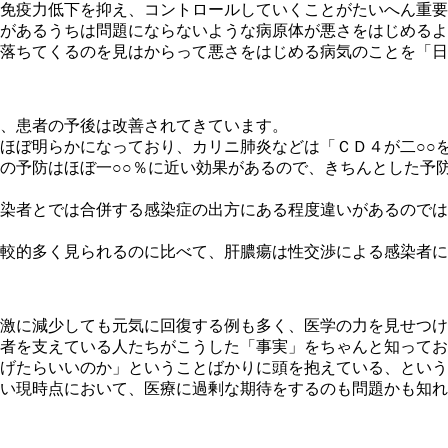
免疫力低下を抑え、コントロールしていくことがたいへん重要
があるうちは問題にならないような病原体が悪さをはじめるよ
落ちてくるのを見はからって悪さをはじめる病気のことを「日
、患者の予後は改善されてきています。
ほぼ明らかになっており、カリニ肺炎などは「ＣＤ４が二○○
の予防はほぼ一○○％に近い効果があるので、きちんとした予
染者とでは合併する感染症の出方にある程度違いがあるのでは
較的多く見られるのに比べて、肝膿瘍は性交渉による感染者に
激に減少しても元気に回復する例も多く、医学の力を見せつけ
者を支えている人たちがこうした「事実」をちゃんと知ってお
げたらいいのか」ということばかりに頭を抱えている、という
い現時点において、医療に過剰な期待をするのも問題かも知れ