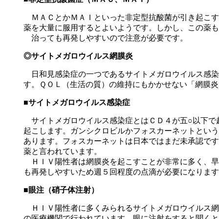
ＭＡＣとかＭＡＩといった非定型抗酸菌が引き起こす
薬を大量に服用するとよいようです。しかし、この薬も
治っても再発しやすいので注意が必要です。
◎サイトメガロウイルス網膜炎
日和見感染症の一つであるサイトメガロウイルス感染
す。ＱＯＬ（生活の質）の維持にもかかせない「網膜炎
■サイトメガロウイルス感染症
サイトメガロウイルス感染症とはＣＤ４が五○以下で
起こします。ガンシクロビルかフォスカーネットという
あります。フォスカーネットは日本ではまだ未承認です
薬と言われています。
ＨＩＶ陽性者は網膜炎を起こすことが非常に多く、早
も再発しやすいため週５回程度の点滴が必要になります
■眼注（硝子体注射）
ＨＩＶ陽性者に多くみられるサイトメガロウイルス網
の医療機関で行われています。眼に注射をすると聞くと