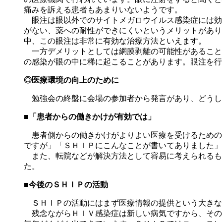
痛みを訴える患者もあまりいないようです。
眼注は眼以外でのサイトメガロウイルス感染症には効
がない、薬への耐性ができにくいというメリットがあり
中、この眼注は非常に有効な治療方法といえます。
一方デメリットとしては網膜剥離の可能性があること
の感染が眼の中に稀に起こることがあります。眼注を行
◎医療環境の向上のために
勉強会の終盤に会場の参加者から発言があり、どうし
■「患者からの働きかけが有効では」
患者側からの働きかけがよりよい医療を受けるための
ですが」「ＳＨＩＰにこんなことが書いてありました」
また、転院などが解決方法として容易に考えられるも
た。
■今後のＳＨＩＰの活動
ＳＨＩＰの活動にはまず医療情報の提供という大きな
残念ながらＨＩＶ感染症は新しい病気ですから、その