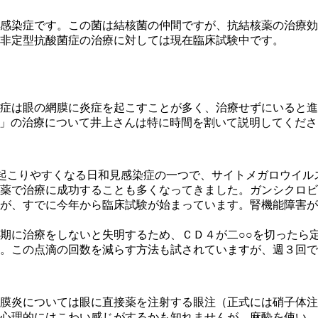
感染症です。この菌は結核菌の仲間ですが、抗結核薬の治療効
非定型抗酸菌症の治療に対しては現在臨床試験中です。
症は眼の網膜に炎症を起こすことが多く、治療せずにいると進
」の治療について井上さんは特に時間を割いて説明してくださ
起こりやすくなる日和見感染症の一つで、サイトメガロウイル
薬で治療に成功することも多くなってきました。ガンシクロビ
が、すでに今年から臨床試験が始まっています。腎機能障害が
期に治療をしないと失明するため、ＣＤ４が二○○を切ったら
。この点滴の回数を減らす方法も試されていますが、週３回で
膜炎については眼に直接薬を注射する眼注（正式には硝子体注
心理的にはこわい感じがするかも知れませんが、麻酔を使い、