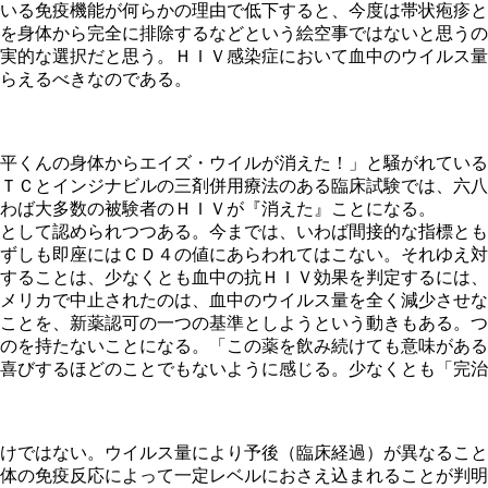
いる免疫機能が何らかの理由で低下すると、今度は帯状疱疹と
を身体から完全に排除するなどという絵空事ではないと思うの
実的な選択だと思う。ＨＩＶ感染症において血中のウイルス量
らえるべきなのである。
平くんの身体からエイズ・ウイルが消えた！」と騒がれている
ＴＣとインジナビルの三剤併用療法のある臨床試験では、六八
わば大多数の被験者のＨＩＶが『消えた』ことになる。
として認められつつある。今までは、いわば間接的な指標とも
ずしも即座にはＣＤ４の値にあらわれてはこない。それゆえ対
することは、少なくとも血中の抗ＨＩＶ効果を判定するには、
メリカで中止されたのは、血中のウイルス量を全く減少させな
ことを、新薬認可の一つの基準としようという動きもある。つ
のを持たないことになる。「この薬を飲み続けても意味がある
喜びするほどのことでもないように感じる。少なくとも「完
けではない。ウイルス量により予後（臨床経過）が異なること
体の免疫反応によって一定レベルにおさえ込まれることが判明