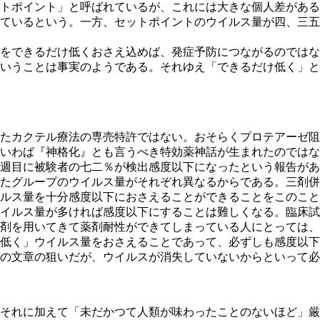
トポイント」と呼ばれているが、これには大きな個人差がある
ているという。一方、セットポイントのウイルス量が四、三五
をできるだけ低くおさえ込めば、発症予防につながるのではな
いうことは事実のようである。それゆえ「できるだけ低く」と
たカクテル療法の専売特許ではない。おそらくプロテアーゼ阻
いわば『神格化』とも言うべき特効薬神話が生まれたのではな
週目に被験者の七二％が検出感度以下になったという報告があ
たグループのウイルス量がそれぞれ異なるからである。三剤併
ルス量を十分感度以下におさえることができることをこのこと
イルス量が多ければ感度以下にすることは難しくなる。臨床試
剤を用いてきて薬剤耐性ができてしまっている人にとっては、
低く」ウイルス量をおさえることであって、必ずしも感度以下
の文章の狙いだが、ウイルスが消失していないからといって必
それに加えて「未だかつて人類が味わったことのないほど」厳