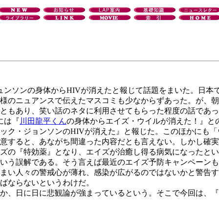
ュンソンの身体からHIVが消えたと報じて話題をまいた。日本
様のニュアンスで伝えたマスコミも少なからずあった。が、朝
ともあり、笑い話のネタに利用させてもらった程度の話であっ
には『
川田龍平くん
の身体からエイズ・ウイルが消えた！』と
ック・ジョンソンのHIVが消えた』と報じた。このほかにも
意すると、あながち間違った内容だとも言えない。しかし確実
の『特効薬』となり、エイズが治癒し得る病気になったという
いう誤解である。そう言えば最近のエイズ予防キャンペーンも
まい人々の警戒心が薄れ、感染が広がるのではないかと警告す
ばならないというわけだ。
か、日に日に悲観論が強まっているという。そこで今回は、『