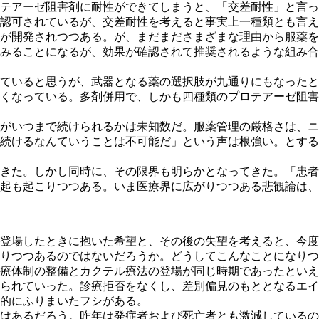
テアーゼ阻害剤に耐性ができてしまうと、「交差耐性」と言っ
認可されているが、交差耐性を考えると事実上一種類とも言え
が開発されつつある。が、まだまださまざまな理由から服薬を
みることになるが、効果が確認されて推奨されるような組み合
れていると思うが、武器となる薬の選択肢が九通りにもなった
くなっている。多剤併用で、しかも四種類のプロテアーゼ阻害
いつまで続けられるかは未知数だ。服薬管理の厳格さは、ニュ
続けるなんていうことは不可能だ」という声は根強い。とする
きた。しかし同時に、その限界も明らかとなってきた。「患者
起も起こりつつある。いま医療界に広がりつつある悲観論は、
登場したときに抱いた希望と、その後の失望を考えると、今度
りつつあるのではないだろうか。どうしてこんなことになりつ
療体制の整備とカクテル療法の登場が同じ時期であったといえ
られていった。診療拒否をなくし、差別偏見のもととなるエイ
的にふりまいたフシがある。
はあるだろう。昨年は発症者および死亡者とも激減しているの