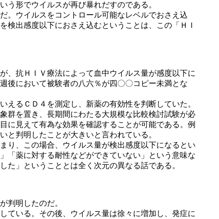
いう形でウイルスが再び暴れだすのである。
だ。ウイルスをコントロール可能なレベルでおさえ込
を検出感度以下におさえ込むということは、この「ＨＩ
が、抗ＨＩＶ療法によって血中ウイルス量が感度以下に
週後において被験者の八六％が四〇〇コピー未満とな
いえるＣＤ４を測定し、新薬の有効性を判断していた。
象群を置き、長期間にわたる大規模な比較検討試験が必
目に見えて有為な効果を確認することが可能である。例
いと判明したことが大きいと言われている。
まり、この場合、ウイルス量が検出感度以下になるとい
」「薬に対する耐性などができていない」という意味な
治した」ということとは全く次元の異なる話である。
が判明したのだ。
している。その後、ウイルス量は徐々に増加し、発症に