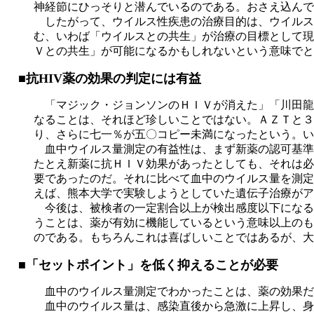
神経節にひっそりと潜んでいるのである。おさえ込んで
したがって、ウイルス性疾患の治療目的は、ウイルス
む、いわば「ウイルスとの共生」が治療の目標として現
Ｖとの共生」が可能になるかもしれないという意味でと
■抗HIV薬の効果の判定には有益
「マジック・ジョンソンのＨＩＶが消えた」「川田龍
なることは、それほど珍しいことではない。ＡＺＴと３
り、さらに七一％が五〇コピー未満になったという。い
血中ウイルス量測定の有益性は、まず新薬の認可基準
たとえ新薬に抗ＨＩＶ効果があったとしても、それは必
要であったのだ。それに比べて血中のウイルス量を測定
えば、熊本大学で実験しようとしていた遺伝子治療がア
今後は、被検者の一定割合以上が検出感度以下になる
うことは、薬が有効に機能しているという意味以上のも
のである。もちろんこれは喜ばしいことではあるが、大
■「セットポイント」を低く抑えることが必要
血中のウイルス量測定でわかったことは、薬の効果だ
血中のウイルス量は、感染直後から急激に上昇し、身