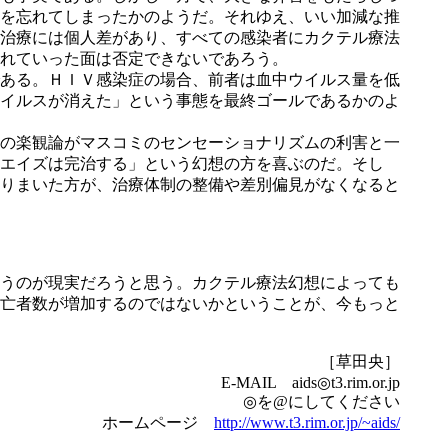
を忘れてしまったかのようだ。それゆえ、いい加減な推
治療には個人差があり、すべての感染者にカクテル療法
れていった面は否定できないであろう。
ある。ＨＩＶ感染症の場合、前者は血中ウイルス量を低
イルスが消えた」という事態を最終ゴールであるかのよ
の楽観論がマスコミのセンセーショナリズムの利害と一
エイズは完治する」という幻想の方を喜ぶのだ。そし
りまいた方が、治療体制の整備や差別偏見がなくなると
うのが現実だろうと思う。カクテル療法幻想によっても
亡者数が増加するのではないかということが、今もっと
［草田央］
E-MAIL aids◎t3.rim.or.jp
◎を@にしてください
ホームページ
http://www.t3.rim.or.jp/~aids/