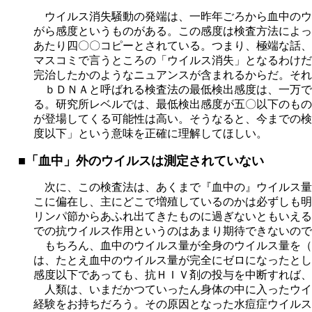
ウイルス消失騒動の発端は、一昨年ごろから血中のウ
がら感度というものがある。この感度は検査方法によっ
あたり四〇〇コピーとされている。つまり、極端な話、
マスコミで言うところの「ウイルス消失」となるわけだ
完治したかのようなニュアンスが含まれるからだ。それ
ｂＤＮＡと呼ばれる検査法の最低検出感度は、一万で
る。研究所レベルでは、最低検出感度が五〇以下のもの
が登場してくる可能性は高い。そうなると、今までの検
度以下」という意味を正確に理解してほしい。
■「血中」外のウイルスは測定されていない
次に、この検査法は、あくまで『血中の』ウイルス量
こに偏在し、主にどこで増殖しているのかは必ずしも明
リンパ節からあふれ出てきたものに過ぎないともいえる
での抗ウイルス作用というのはあまり期待できないので
もちろん、血中のウイルス量が全身のウイルス量を（
は、たとえ血中のウイルス量が完全にゼロになったとし
感度以下であっても、抗ＨＩＶ剤の投与を中断すれば、
人類は、いまだかつていったん身体の中に入ったウイ
経験をお持ちだろう。その原因となった水痘症ウイルス