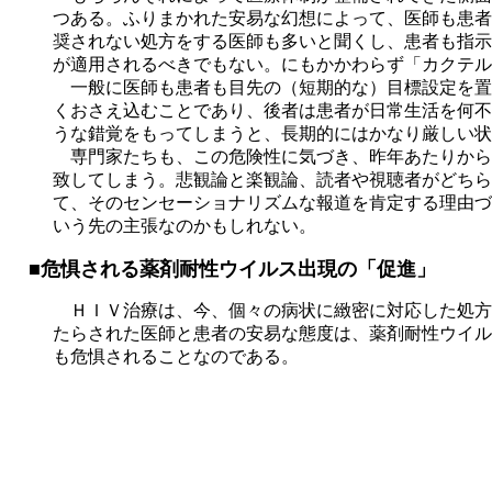
つある。ふりまかれた安易な幻想によって、医師も患者
奨されない処方をする医師も多いと聞くし、患者も指示
が適用されるべきでもない。にもかかわらず「カクテル
一般に医師も患者も目先の（短期的な）目標設定を置
くおさえ込むことであり、後者は患者が日常生活を何不
うな錯覚をもってしまうと、長期的にはかなり厳しい状
専門家たちも、この危険性に気づき、昨年あたりから
致してしまう。悲観論と楽観論、読者や視聴者がどちら
て、そのセンセーショナリズムな報道を肯定する理由づ
いう先の主張なのかもしれない。
■危惧される薬剤耐性ウイルス出現の「促進」
ＨＩＶ治療は、今、個々の病状に緻密に対応した処方
たらされた医師と患者の安易な態度は、薬剤耐性ウイル
も危惧されることなのである。