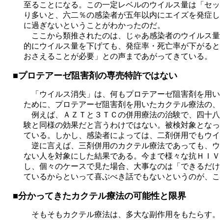
至ることになる。この一定レベルのウイルス量は「セッ
り多いと、六二％の感染者が五年以内にエイズを発症し
に過ぎないということがわかったのだ。
ここから類推されたのは、じゃあ感染者のウイルス量
的にウイルス量を下げても、発症率・死亡率が下がると
おさえることが必要」との声まであがってきている。
■プロテアーゼ阻害剤の専売特許ではない
「ウイルス消失」は、何もプロテアーゼ阻害剤を用い
ために、プロテアーゼ阻害剤を用いたカクテル療法の、
例えば、ＡＺＴと３ＴＣの併用療法の治験で、四十八
験と同様の効果だと言うわけではない。被検対象となっ
ている。しかし、感染者によっては、二剤併用でもウイ
逆に言えば、三剤併用のカクテル療法であっても、ウ
ない人を対象にした結果である。今まで様々な抗ＨＩＶ
し、個々のケースで見た場合、大事なのは「できるだけ
ているからといって喜ぶべき話でもないというのが、こ
■分かってきたカクテル療法の可能性と限界
そもそもカクテル療法は、多大な副作用をもたらす。