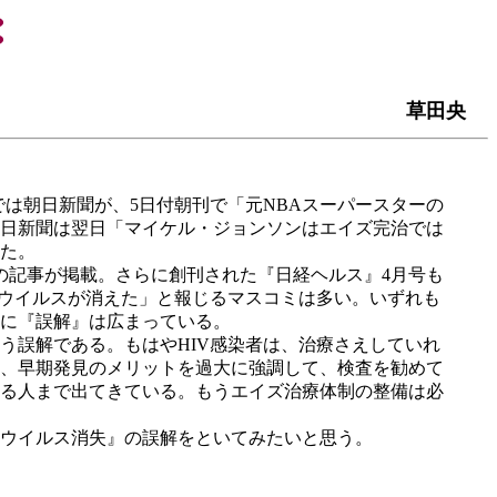
草田央
では朝日新聞が、5日付朝刊で「元NBAスーパースターの
日新聞は翌日「マイケル・ジョンソンはエイズ完治では
た。
の記事が掲載。さらに創刊された『日経ヘルス』4月号も
「ウイルスが消えた」と報じるマスコミは多い。いずれも
に『誤解』は広まっている。
誤解である。もはやHIV感染者は、治療さえしていれ
、早期発見のメリットを過大に強調して、検査を勧めて
る人まで出てきている。もうエイズ治療体制の整備は必
ウイルス消失』の誤解をといてみたいと思う。