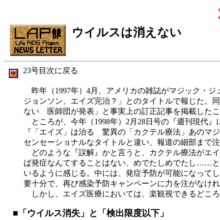
ウイルスは消えない
23号目次に戻る
昨年（1997年）4月、アメリカの雑誌がマジック・ジ
ジョンソン、エイズ完治？」とのタイトルで報じた。同
ない 医師団が発表」と事実上の訂正記事を掲載したこ
ところが、今年（1998年）2月28日号の『週刊現代』
『「エイズ」は治る 驚異の「カクテル療法」あのマジ
センセーショナルなタイトルと違い、報道の細部まで注
どのような『誤解』かと言うと、カクテル療法がエイズ
ば発症なんてすることはない、めでたしめでたし……と
いるように感じる。中には、発症予防が可能になってし
要十分で、再び感染予防キャンペーンに力を注がなけれ
しかし、エイズ医療においては、楽観視できるどころ
■「ウイルス消失」と「検出限度以下」