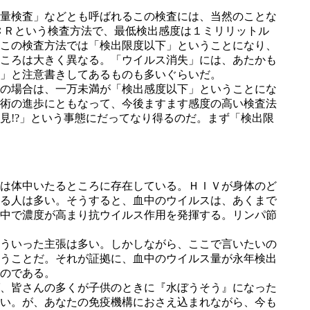
量検査」などとも呼ばれるこの検査には、当然のことな
ＣＲという検査方法で、最低検出感度は１ミリリットル
この検査方法では「検出限度以下」ということになり、
ころは大きく異なる。「ウイルス消失」には、あたかも
」と注意書きしてあるものも多いぐらいだ。
の場合は、一万未満が「検出感度以下」ということにな
術の進歩にともなって、今後ますます感度の高い検査法
見!?」という事態にだってなり得るのだ。まず「検出限
は体中いたるところに存在している。ＨＩＶが身体のど
る人は多い。そうすると、血中のウイルスは、あくまで
中で濃度が高まり抗ウイルス作用を発揮する。リンパ節
ういった主張は多い。しかしながら、ここで言いたいの
うことだ。それが証拠に、血中のウイルス量が永年検出
のである。
、皆さんの多くが子供のときに『水ぼうそう』になった
い。が、あなたの免疫機構におさえ込まれながら、今も