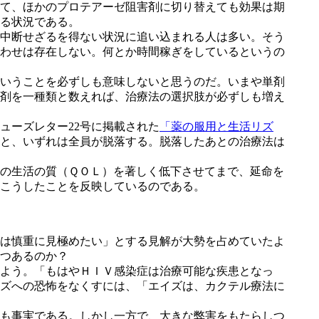
て、ほかのプロテアーゼ阻害剤に切り替えても効果は期
る状況である。
中断せざるを得ない状況に追い込まれる人は多い。そう
わせは存在しない。何とか時間稼ぎをしているというの
ということを必ずしも意味しないと思うのだ。いまや単剤
剤を一種類と数えれば、治療法の選択肢が必ずしも増え
ーズレター22号に掲載された
「薬の服用と生活リズ
と、いずれは全員が脱落する。脱落したあとの治療法は
の生活の質（ＱＯＬ）を著しく低下させてまで、延命を
こうしたことを反映しているのである。
は慎重に見極めたい」とする見解が大勢を占めていたよ
つあるのか？
よう。「もはやＨＩＶ感染症は治療可能な疾患となっ
ズへの恐怖をなくすには、「エイズは、カクテル療法に
も事実である。しかし一方で、大きな弊害をもたらしつ