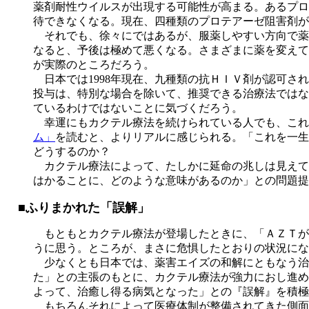
薬剤耐性ウイルスが出現する可能性が高まる。あるプロ
待できなくなる。現在、四種類のプロテアーゼ阻害剤が
それでも、徐々にではあるが、服薬しやすい方向で薬
なると、予後は極めて悪くなる。さまざまに薬を変えて
が実際のところだろう。
日本では1998年現在、九種類の抗ＨＩＶ剤が認可さ
投与は、特別な場合を除いて、推奨できる治療法ではな
ているわけではないことに気づくだろう。
幸運にもカクテル療法を続けられている人でも、これが
ム」
を読むと、よりリアルに感じられる。「これを一生
どうするのか？
カクテル療法によって、たしかに延命の兆しは見えて
はかることに、どのような意味があるのか」との問題提
■ふりまかれた「誤解」
もともとカクテル療法が登場したときに、「ＡＺＴが
うに思う。ところが、まさに危惧したとおりの状況にな
少なくとも日本では、薬害エイズの和解にともなう治
た」との主張のもとに、カクテル療法が強力におし進め
よって、治癒し得る病気となった」との『誤解』を積極
もちろんそれによって医療体制が整備されてきた側面