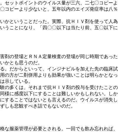
。セットポイントのウイルス量が三六、二七〇コピーよ
〇コピーより少ないと、五年以内のエイズ発症率は八％
いかということだった。実際、抗ＨＩＶ剤を使って人為
いうことになり、「四〇〇以下は当たり前、五〇以下に
害剤の登場とＲＮＡ定量検査の登場が同じ時期であった
いかとも思うのだ。
る。だからといって、インジナビルを加えた先の臨床試
用の方が二剤併用よりも効果が強いことは明らかとなっ
は示している。
験の多くは、それまで抗ＨＩＶ剤の投与を受けたことの
同様に感度以下にすることは難しいかもしれない。しか
にすることではないとも言えるのだ。ウイルスが消失し
ずしも悲観すべき話でもないのだ。
格な服薬管理が必要とされる。一回でも飲み忘れれば、