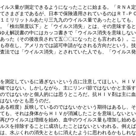
イルス量が測定できるようになったことに始まる。「ＲＮＡ定
てさまざまであるが、日本で保険適用されているのはＲＴ-Ｐ
１ミリリットルあたり三九九のウイルス量であったとしても、
。「検出限度以下」と「ウイルス消失」とは、その意味すると
ゆえ解説書の中にはカッコ書きで「ウイルス消失を意味しない
あった（その後改良されて五〇〇になったとも言われる）。こ
も存在し、アメリカでは認可申請がなされる方向だという。技
査法では「ウイルス消失」とされていた人でも、「ウイルス発
を測定しているに過ぎないという点に注意してほしい。ＨＩＶ
確ではない。しかしながら、主にリンパ節ではないかと主張す
のではないかと個人的には思うところだ。抗ＨＩＶ剤は主に血
はないかとも思うのだ。
ある程度）反映しているのではないかという期待はあるし、そ
ても、それは身体からＨＩＶが消滅したことを意味しないとい
再びウイルスは増殖を始め、血中のウイルス量も増加し始める
ルスを排除することに成功したことはないといわれる。例えば
は、水ぶくれの消失とともに消えたように思われるかもしれな