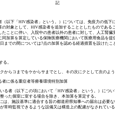
記
（以下「HIV感染者」という。）については、免疫力の低下
の対象として、HIV感染者を追加することとしたものである
たことに伴い、入院中の患者以外の患者に対して、人工腎臓
に同加算を算定している保険医療機関において医療用食品を提供し
月31日までの間については7点の加算を認める経過措置を設けたこ
する。
、クからコまでをケからサまでとし、キの次にクとして次のよ
る者に係る重症者等療養環境特別加算
る者（以下この項において「HIV感染者」という。）につい
整った個室に室する場合を除き、本加算を算定する。
には、施設基準に適合する旨の都道府県知事への届出は必要な
が常時監視できるような設備又は構造上の配慮がなされている