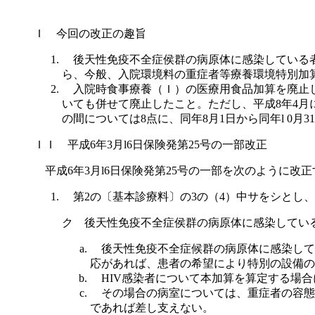
Ｉ 今回の改正の趣旨
後天性免疫不全症侯群の病原体に感染している者
ら、今般、入院環境料の重症者等療養環境特別加算
入院時食事療養（Ｉ）の医療用食品加算を廃止し
いても併せて廃止したこと。ただし、平成8年4月
の間については8点に、同年8月1日から同年l 0
ＩＩ 平成6年3月l6日保険発第25号の一部改正
平成6年3月l6日保険発第25号の一部を次のように改正
第2の〔基本診療料〕の3の（4）中サをシとし
ク 後天性免疫不全症侯群の病原体に感染してい
後天性免疫不全症候群の病原体に感染してい
応があれば、患者の希望により特別の設備の
HIV感染者について本加算を算定する場合
その場合の病室については、重症者の容態
であれば差し支えない。