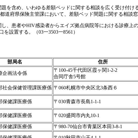
ド問題を含め、いわゆる差額ペッドに関する相談を広く受け付け
都道府県保険主管課において、差額ベッド間題に関する相談窓
に関し、患者やHIV感染者からエイズ拠点病院等における診療
設置する。（03一3503一8561）
部局名
住所
〒100-45千代田区霞ヶ関1-2-2
療企画法令係
合同庁舎5号館
部社会保健管理課医療係
〒060札幌市中央区北3条西６
部保健課医療係
〒030青森市長島1-1-1
部保健課医療係
〒020盛岡市内丸10-1
部保健課医療係
〒980-70仙台市青葉区本田3-8-1
部保健課医療係
〒010秋田市山王4-1-1