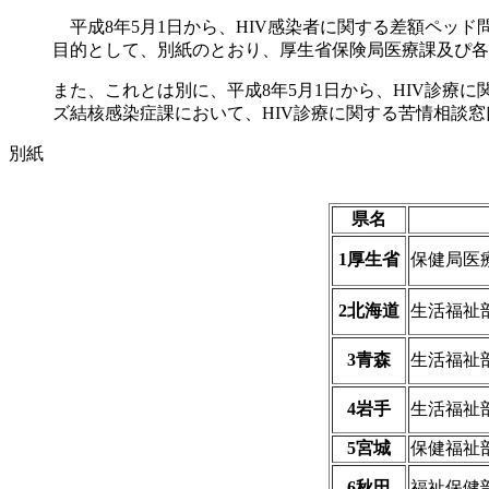
平成8年5月1日から、HIV感染者に関する差額ペッ
目的として、別紙のとおり、厚生省保険局医療課及ぴ各
また、これとは別に、平成8年5月1日から、HIV診療
ズ結核感染症課において、HIV診療に関する苦情相談窓口を
別紙
県名
1厚生省
保健局医
2北海道
生活福祉
3青森
生活福祉
4岩手
生活福祉
5宮城
保健福祉
6秋田
福祉保健