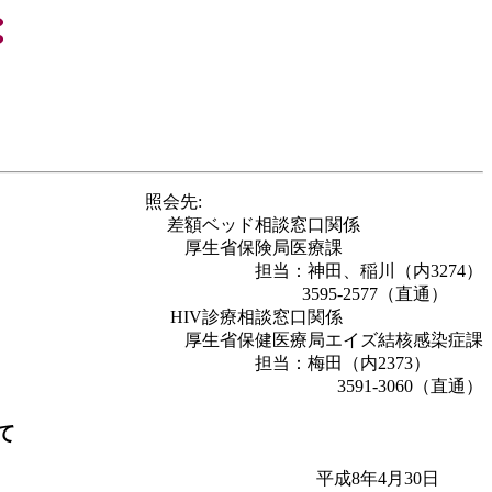
照会先:
差額ベッド相談窓口関係
厚生省保険局医療課
担当：神田、稲川（内3274）
3595‐2577（直通）
HIV診療相談窓口関係
厚生省保健医療局エイズ結核感染症課
担当：梅田（内2373）
3591‐3060（直通）
て
平成8年4月30日