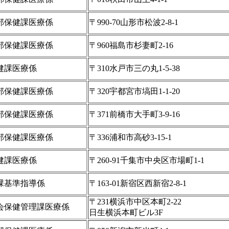
部保健課医療係
〒990-70山形市松波2-8-1
部保健課医療係
〒960福島市杉妻町2-16
健課医療係
〒310水戸市三の丸1-5-38
部保健課医療係
〒320宇都宮市塙田1-1-20
部保健課医療係
〒371前橋市大手町3-9-16
部保健課医療係
〒336浦和市高砂3-15-1
健課医療係
〒260-91千集市中央区市場町1-1
課基準指導係
〒163-01新宿区西新宿2-8-1
〒231横浜市中区本町2-22
会保健管理課医療係
日生横浜本町ビル3F