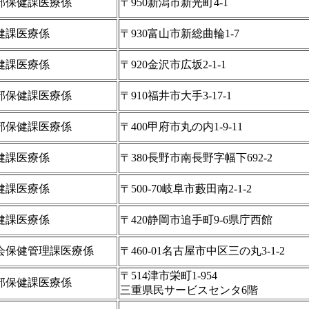
部保健課医療係
〒950新潟市新光町4-1
健課医療係
〒930富山市新総曲輪1-7
健課医療係
〒920金沢市広坂2-1-1
部保健課医療係
〒910福井市大手3-17-1
部保健課医療係
〒400甲府市丸の内1-9-11
健課医療係
〒380長野市南長野字幅下692-2
健課医療係
〒500-70岐阜市藪田南2-1-2
健課医療係
〒420静岡市追手町9-6県庁西館
会保健管理課医療係
〒460-01名古屋市中区三の丸3-1-2
〒514津市栄町1-954
部保健課医療係
三重県民サービスセンタ6階